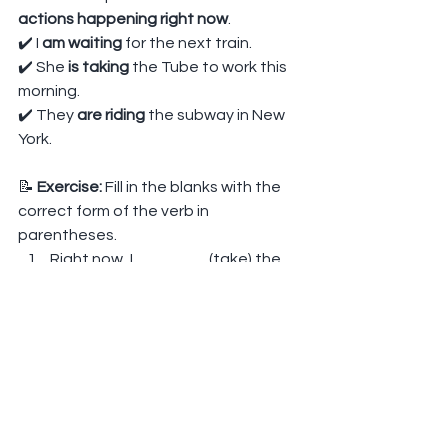
actions happening right now
.
✔️ I 
am waiting
 for the next train.
✔️ She 
is taking
 the Tube to work this 
morning.
✔️ They 
are riding
 the subway in New 
York.
📝 
Exercise:
 Fill in the blanks with the 
correct form of the verb in 
parentheses.
Right now, I _______ (take) the 
metro to my English lesson.
The London Underground 
_______ (have) 272 stations.
She usually _______ (ride) the 
Tube, but today she _______ 
(take) the bus.
The Paris Metro _______ (be) 