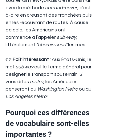
souterrain new-yorkais a été construit 
avec la méthode 
cut-and-cover
, c'est-
à-dire en creusant des tranchées puis 
en les recouvrant de routes. À cause 
de cela, les Américains ont 
commencé à l’appeler 
sub-way
, 
littéralement 
"chemin sous"
 les rues.
👉 
Fait intéressant
 : Aux États-Unis, le 
mot 
subway
 est le terme général pour 
désigner le transport souterrain. Si 
vous dites 
métro
, les Américains 
penseront au 
Washington Metro
 ou au 
Los Angeles Metro
 !
Pourquoi ces différences 
de vocabulaire sont-elles 
importantes ?