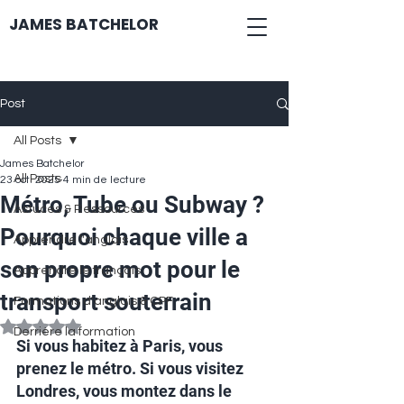
JAMES BATCHELOR
Post
All Posts
James Batchelor
All Posts
23 oct. 2025
4 min de lecture
Métro, Tube ou Subway ?
Astuces & Ressources
Pourquoi chaque ville a
Apprendre l'anglais
son propre mot pour le
Apprendre le français
transport souterrain
Formations d'anglais & CPF
Noté NaN étoiles sur 5.
Derrière la formation
Si vous habitez à Paris, vous 
prenez le métro. Si vous visitez 
Londres, vous montez dans le 