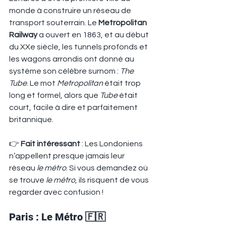
monde à construire un réseau de 
transport souterrain. Le 
Metropolitan 
Railway
 a ouvert en 1863, et au début 
du XXe siècle, les tunnels profonds et 
les wagons arrondis ont donné au 
système son célèbre surnom : 
The 
Tube
. Le mot 
Metropolitan
 était trop 
long et formel, alors que 
Tube
 était 
court, facile à dire et parfaitement 
britannique.
👉 
Fait intéressant
 : Les Londoniens 
n’appellent presque jamais leur 
réseau 
le métro
. Si vous demandez où 
se trouve 
le métro
, ils risquent de vous 
regarder avec confusion !
Paris : Le Métro 🇫🇷