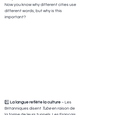
Now you know why different cities use 
different words, but why is this 
important?
1️⃣ 
La langue reflète la culture
 – Les 
Britanniques disent 
Tube
 en raison de 
la forme de leurs tunnels. Les Français 