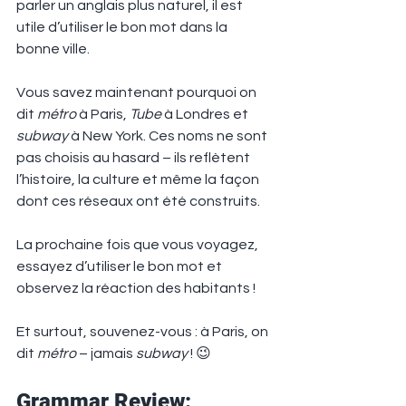
parler un anglais plus naturel, il est 
utile d’utiliser le bon mot dans la 
bonne ville.
Vous savez maintenant pourquoi on 
dit 
métro
 à Paris, 
Tube
 à Londres et 
subway
 à New York. Ces noms ne sont 
pas choisis au hasard – ils reflètent 
l’histoire, la culture et même la façon 
dont ces réseaux ont été construits.
La prochaine fois que vous voyagez, 
essayez d’utiliser le bon mot et 
observez la réaction des habitants !
Et surtout, souvenez-vous : à Paris, on 
dit 
métro
 – jamais 
subway
 ! 😉
Grammar Review: 