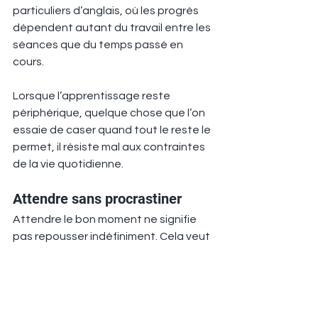
particuliers d’anglais, où les progrès 
dépendent autant du travail entre les 
séances que du temps passé en 
cours.
Lorsque l’apprentissage reste 
périphérique, quelque chose que l’on 
essaie de caser quand tout le reste le 
permet, il résiste mal aux contraintes 
de la vie quotidienne.
Attendre sans procrastiner
Attendre le bon moment ne signifie 
pas repousser indéfiniment. Cela veut 
dire reconnaître que le timing compte, 
et que commencer plus tard peut 
parfois mener à de bien meilleurs 
résultats.