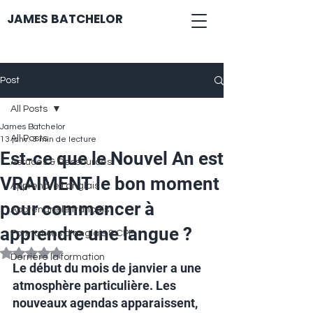
JAMES BATCHELOR
Post
All Posts
James Batchelor
All Posts
13 janv.
3 min de lecture
Est-ce que le Nouvel An est
Astuces & Ressources
VRAIMENT le bon moment
Apprendre l'anglais
pour commencer à
Apprendre le français
apprendre une langue ?
Formations d'anglais & CPF
Noté NaN étoiles sur 5.
Derrière la formation
Le début du mois de janvier a une 
atmosphère particulière. Les 
nouveaux agendas apparaissent, 