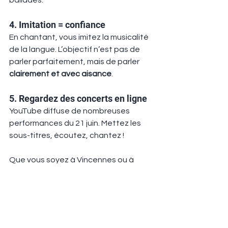
4. Imitation = confiance
En chantant, vous imitez la musicalité 
de la langue. L’objectif n’est pas de 
parler parfaitement, mais de parler 
clairement et avec aisance
.
5. Regardez des concerts en ligne
YouTube diffuse de nombreuses 
performances du 21 juin. Mettez les 
sous-titres, écoutez, chantez !
Que vous soyez à Vincennes ou à 
l’autre bout du monde, la 
Fête de la 
Musique
 vous invite à pratiquer 
l’anglais autrement : avec 
plaisir, 
liberté et créativité
.