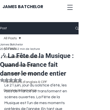
JAMES BATCHELOR
Post
All Posts
James Batchelor
All Posts
20 juin 2025
2 min de lecture
🎶 La Fête de la Musique :
Astuces & Ressources
Quand la France fait
Apprendre l'anglais
danser le monde entier
Apprendre le français
Noté NaN étoiles sur 5.
Formations d'anglais & CPF
Le 21 juin, jour du solstice d’été, les 
Derrière la formation
rues de France se transforment en 
scènes ouvertes. La Fête de la 
Musique est l’un de mes moments 
préférés de l’année. En tant que 